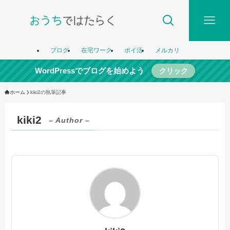
ブログ
在宅ワーク
ポイ活
メルカリ
WordPressでブログを始めよう
クリック
ホーム
kiki2の執筆記事
kiki2
– Author –